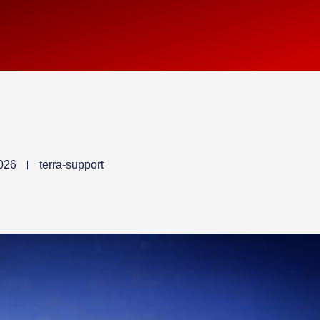
026
terra-support