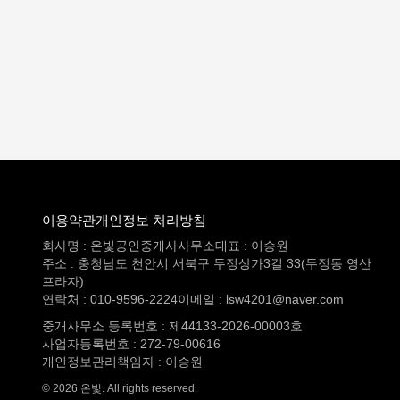
이용약관
개인정보 처리방침
회사명 : 온빛공인중개사사무소
대표 : 이승원
주소 : 충청남도 천안시 서북구 두정상가3길 33(두정동 영산
프라자)
연락처 : 010-9596-2224
이메일 :
lsw4201@naver.com
중개사무소 등록번호 : 제44133-2026-00003호
사업자등록번호 : 272-79-00616
개인정보관리책임자 : 이승원
© 2026 온빛. All rights reserved.