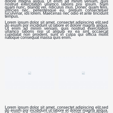
dolore magna aliqua. Ut enim ad minim veniam, quis
nostrud exercitation ullamco laboris nisi ipsum. Nam
quam nunc, blandit vel, ridiculus mus. Donec quam felis,
ultricies nec, pellentesque eu, pretium consectetuer
luculvinar, ids lorem. Maecenas nec odio et ante tincidunt
tempus.
Lorem ipsum dolor sit amet, consectet adipiscing elit,sed
do eiusm por incididunt ut labore et dolore magna aliqua.
Ut enim ad minim veniam, quis nostrud exercitation
ullamco laboris nisi ut aliquip ex ea sint occaecat
cupidatat non proident, sunt in culpa qui officia mollit
natoque consequat massa quis enim.
Lorem ipsum dolor sit amet, consectet adipiscing elit,sed
do eiusm por incididunt ut labore et dolore magna aliqua.