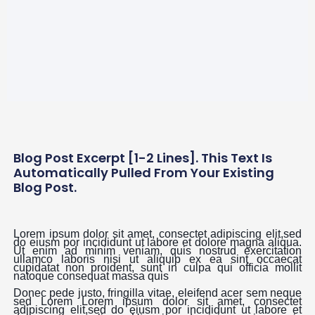
Blog Post Excerpt [1-2 Lines]. This Text Is
Automatically Pulled From Your Existing
Blog Post.
Lorem ipsum dolor sit amet, consectet adipiscing elit,sed
do eiusm por incididunt ut labore et dolore magna aliqua.
Ut enim ad minim veniam, quis nostrud exercitation
ullamco laboris nisi ut aliquip ex ea sint occaecat
cupidatat non proident, sunt in culpa qui officia mollit
natoque consequat massa quis
Donec pede justo, fringilla vitae, eleifend acer sem neque
sed Lorem Lorem ipsum dolor sit amet, consectet
adipiscing elit,sed do eiusm por incididunt ut labore et