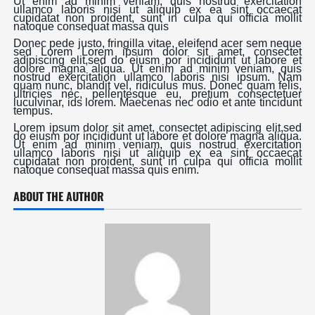
Ut enim ad minim veniam, quis nostrud exercitation
ullamco laboris nisi ut aliquip ex ea sint occaecat
cupidatat non proident, sunt in culpa qui officia mollit
natoque consequat massa quis
Donec pede justo, fringilla vitae, eleifend acer sem neque
sed Lorem Lorem ipsum dolor sit amet, consectet
adipiscing elit,sed do eiusm por incididunt ut labore et
dolore magna aliqua. Ut enim ad minim veniam, quis
nostrud exercitation ullamco laboris nisi ipsum. Nam
quam nunc, blandit vel, ridiculus mus. Donec quam felis,
ultricies nec, pellentesque eu, pretium consectetuer
luculvinar, ids lorem. Maecenas nec odio et ante tincidunt
tempus.
Lorem ipsum dolor sit amet, consectet adipiscing elit,sed
do eiusm por incididunt ut labore et dolore magna aliqua.
Ut enim ad minim veniam, quis nostrud exercitation
ullamco laboris nisi ut aliquip ex ea sint occaecat
cupidatat non proident, sunt in culpa qui officia mollit
natoque consequat massa quis enim.
ABOUT THE AUTHOR