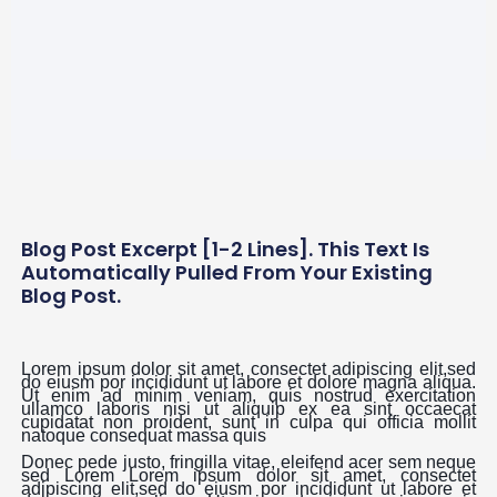
Blog Post Excerpt [1-2 Lines]. This Text Is
Automatically Pulled From Your Existing
Blog Post.
Lorem ipsum dolor sit amet, consectet adipiscing elit,sed
do eiusm por incididunt ut labore et dolore magna aliqua.
Ut enim ad minim veniam, quis nostrud exercitation
ullamco laboris nisi ut aliquip ex ea sint occaecat
cupidatat non proident, sunt in culpa qui officia mollit
natoque consequat massa quis
Donec pede justo, fringilla vitae, eleifend acer sem neque
sed Lorem Lorem ipsum dolor sit amet, consectet
adipiscing elit,sed do eiusm por incididunt ut labore et