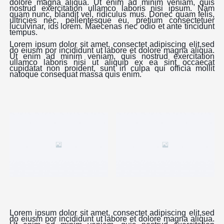
dolore magna aliqua. Ut enim ad minim veniam, quis
nostrud exercitation ullamco laboris nisi ipsum. Nam
quam nunc, blandit vel, ridiculus mus. Donec quam felis,
ultricies nec, pellentesque eu, pretium consectetuer
luculvinar, ids lorem. Maecenas nec odio et ante tincidunt
tempus.
Lorem ipsum dolor sit amet, consectet adipiscing elit,sed
do eiusm por incididunt ut labore et dolore magna aliqua.
Ut enim ad minim veniam, quis nostrud exercitation
ullamco laboris nisi ut aliquip ex ea sint occaecat
cupidatat non proident, sunt in culpa qui officia mollit
natoque consequat massa quis enim.
Lorem ipsum dolor sit amet, consectet adipiscing elit,sed
do eiusm por incididunt ut labore et dolore magna aliqua.