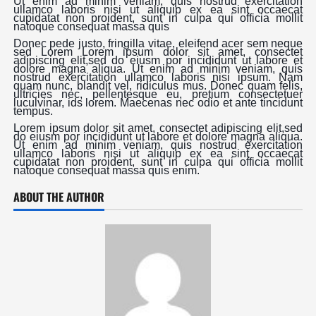
Ut enim ad minim veniam, quis nostrud exercitation
ullamco laboris nisi ut aliquip ex ea sint occaecat
cupidatat non proident, sunt in culpa qui officia mollit
natoque consequat massa quis
Donec pede justo, fringilla vitae, eleifend acer sem neque
sed Lorem Lorem ipsum dolor sit amet, consectet
adipiscing elit,sed do eiusm por incididunt ut labore et
dolore magna aliqua. Ut enim ad minim veniam, quis
nostrud exercitation ullamco laboris nisi ipsum. Nam
quam nunc, blandit vel, ridiculus mus. Donec quam felis,
ultricies nec, pellentesque eu, pretium consectetuer
luculvinar, ids lorem. Maecenas nec odio et ante tincidunt
tempus.
Lorem ipsum dolor sit amet, consectet adipiscing elit,sed
do eiusm por incididunt ut labore et dolore magna aliqua.
Ut enim ad minim veniam, quis nostrud exercitation
ullamco laboris nisi ut aliquip ex ea sint occaecat
cupidatat non proident, sunt in culpa qui officia mollit
natoque consequat massa quis enim.
ABOUT THE AUTHOR