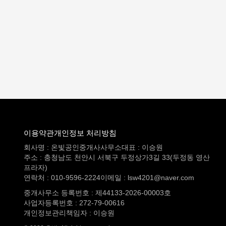
이용약관
개인정보 처리방침
회사명 : 온빛공인중개사사무소
대표 : 이승원
주소 : 충청남도 천안시 서북구 두정상가3길 33(두정동 영산
프라자)
연락처 : 010-9596-2224
이메일 :
lsw4201@naver.com
중개사무소 등록번호 : 제44133-2026-00003호
사업자등록번호 : 272-79-00616
개인정보관리책임자 : 이승원